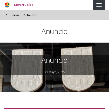
Pasar al contenido principal
Covarrubias
Inicio
Anuncio
Anuncio
Anuncio
21 Mayo, 2025