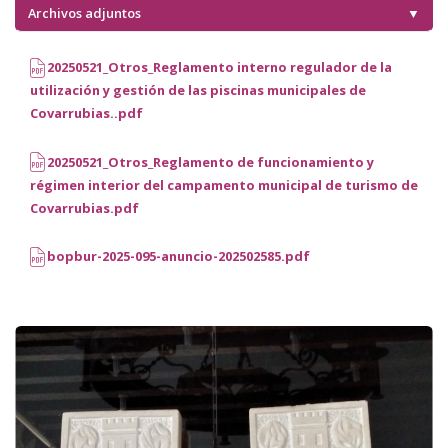
Archivos adjuntos
▼
20250521_Otros_Reglamento interno regulador de la
utilización y gestión de las piscinas municipales de
Covarrubias..pdf
20250521_Otros_Reglamento de funcionamiento y
régimen interior del campamento municipal de turismo de
Covarrubias.pdf
bopbur-2025-095-anuncio-202502585.pdf