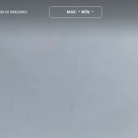
MAX: º MÍN: º
ÍA DE IMÁGENES